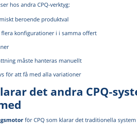
 ser hos andra CPQ-verktyg:
amiskt beroende produktval
 flera konfigurationer i i samma offert
oner
ättning måste hanteras manuellt
s för att få med alla variationer
larar det andra CPQ-sys
 med
ngsmotor
för CPQ som klarar det traditionella system 