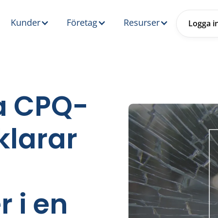
Kunder
Företag
Resurser
Logga i
ta CPQ-
klarar
 i en