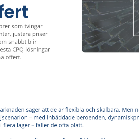
ert
orer som tvingar
nter, justera priser
om snabbt blir
flesta CPQ-lösningar
a offert.
knaden säger att de är flexibla och skalbara. Men n
ljscenarion – med inbäddade beroenden, dynamiskpri
flera lager – faller de ofta platt.