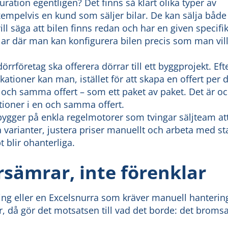
ation egentligen? Det finns så klart olika typer av
xempelvis en kund som säljer bilar. De kan sälja både 
vill säga att bilen finns redan och har en given specif
lar där man kan konfigurera bilen precis som man vil
örrföretag ska offerera dörrar till ett byggprojekt. Ef
kationer kan man, istället för att skapa en offert per 
n och samma offert – som ett paket av paket. Det är o
ationer i en och samma offert.
bygger på enkla regelmotorer som tvingar säljteam at
ka varianter, justera priser manuellt och arbeta med st
 blir ohanterliga.
sämrar, inte förenklar
g eller en Excelsnurra som kräver manuell hantering
, då gör det motsatsen till vad det borde: det bromsa