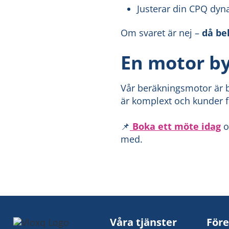
Justerar din CPQ dyn
Om svaret är nej –
då be
En motor by
Vår beräkningsmotor är b
är komplext och kunder fö
📌
Boka ett möte idag
o
med.
Våra tjänster
Före