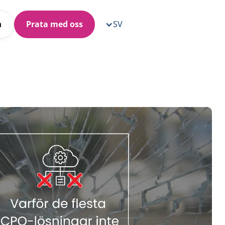
n
Prata med oss
SV