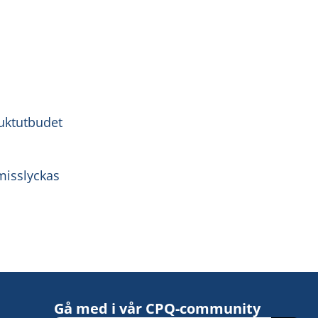
uktutbudet
misslyckas
Gå med i vår CPQ-community