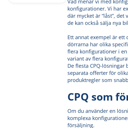
Vad menar vi med konfigur
konfigurationer. Vi har e
där mycket är “låst”, det 
de kan också sälja nya bi
Ett annat exempel är ett d
dörrarna har olika specifi
flera konfigurationer i e
variant av flera konfigur
De flesta CPQ-lösningar 
separata offerter för oli
produktregler som snabbt
CPQ som för
Om du använder en lösnin
komplexa konfigurationer
försäljning.