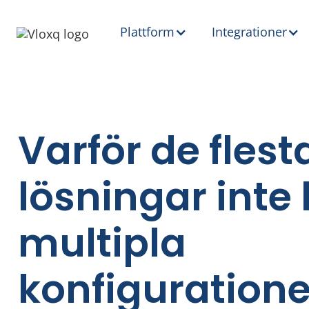
Plattform
Integrationer
Varför de fles
lösningar inte 
multipla
konfigurationer