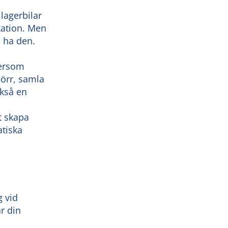
lagerbilar
ikation. Men
l ha den.
tersom
dörr, samla
ckså en
t skapa
atiska
 vid
r din