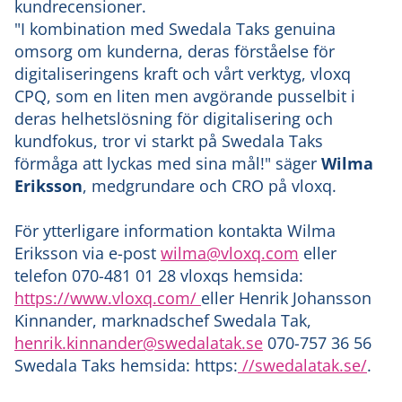
kundrecensioner.
"I kombination med Swedala Taks genuina
omsorg om kunderna, deras förståelse för
digitaliseringens kraft och vårt verktyg, vloxq
CPQ, som en liten men avgörande pusselbit i
deras helhetslösning för digitalisering och
kundfokus, tror vi starkt på Swedala Taks
förmåga att lyckas med sina mål!" säger
Wilma
Eriksson
, medgrundare och CRO på vloxq.
För ytterligare information kontakta Wilma
Eriksson via e-post
wilma@vloxq.com
eller
telefon 070-481 01 28 vloxqs hemsida:
https://www.vloxq.com/
eller Henrik Johansson
Kinnander, marknadschef Swedala Tak,
henrik.kinnander@swedalatak.se
070-757 36 56
Swedala Taks hemsida: https:
//swedalatak.se/
.