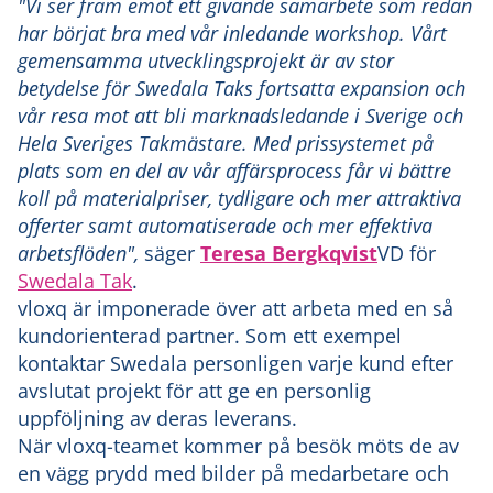
"Vi ser fram emot ett givande samarbete som redan
har börjat bra med vår inledande workshop. Vårt
gemensamma utvecklingsprojekt är av stor
betydelse för Swedala Taks fortsatta expansion och
vår resa mot att bli marknadsledande i Sverige och
Hela Sveriges Takmästare. Med prissystemet på
plats som en del av vår affärsprocess får vi bättre
koll på materialpriser, tydligare och mer attraktiva
offerter samt automatiserade och mer effektiva
arbetsflöden",
säger
Teresa Bergkqvist
VD för
Swedala Tak
.
vloxq är imponerade över att arbeta med en så
kundorienterad partner. Som ett exempel
kontaktar Swedala personligen varje kund efter
avslutat projekt för att ge en personlig
uppföljning av deras leverans.
När vloxq-teamet kommer på besök möts de av
en vägg prydd med bilder på medarbetare och