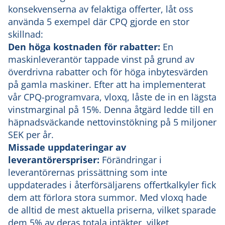
konsekvenserna av felaktiga offerter, låt oss
använda 5 exempel där CPQ gjorde en stor
skillnad:
Den höga kostnaden för rabatter:
En
maskinleverantör tappade vinst på grund av
överdrivna rabatter och för höga inbytesvärden
på gamla maskiner. Efter att ha implementerat
vår CPQ-programvara, vloxq, låste de in en lägsta
vinstmarginal på 15%. Denna åtgärd ledde till en
häpnadsväckande nettovinstökning på 5 miljoner
SEK per år.
Missade uppdateringar av
leverantörerspriser:
Förändringar i
leverantörernas prissättning som inte
uppdaterades i återförsäljarens offertkalkyler fick
dem att förlora stora summor. Med vloxq hade
de alltid de mest aktuella priserna, vilket sparade
dem 5% av deras totala intäkter, vilket