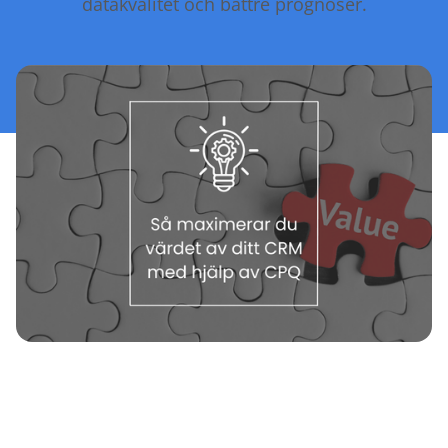
datakvalitet och bättre prognoser.