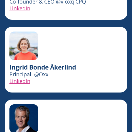
Co-founder & CEO
@
vloxq CPQ
LinkedIn
Ingrid Bonde Åkerlind
Principal
@
Oxx
LinkedIn