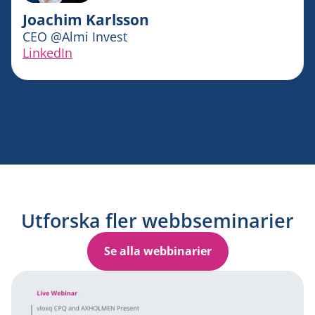
Joachim Karlsson
CEO
@
Almi Invest
LinkedIn
Utforska fler webbseminarier
Se alla webbinarier